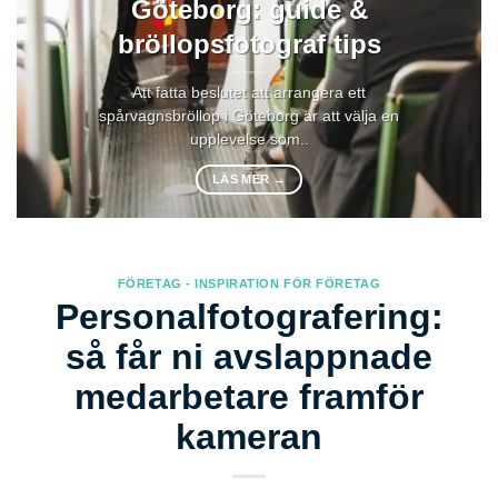
Göteborg: guide &
bröllopsfotograf tips
Att fatta beslutet att arrangera ett
spårvagnsbröllop i Göteborg är att välja en
upplevelse som..
LÄS MER
→
FÖRETAG - INSPIRATION FÖR FÖRETAG
Personalfotografering:
så får ni avslappnade
medarbetare framför
kameran