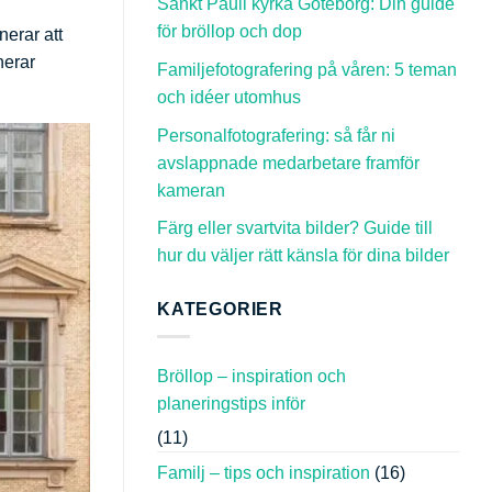
Sankt Pauli kyrka Göteborg: Din guide
för bröllop och dop
nerar att
nerar
Familjefotografering på våren: 5 teman
och idéer utomhus
Personalfotografering: så får ni
avslappnade medarbetare framför
kameran
Färg eller svartvita bilder? Guide till
hur du väljer rätt känsla för dina bilder
KATEGORIER
Bröllop – inspiration och
planeringstips inför
(11)
Familj – tips och inspiration
(16)