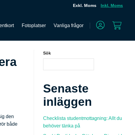
Exkl. Moms
Inkl. Moms
entkort
Fotoplatser
Vanliga frågor
Sök
era
SÖK
Senaste
inläggen
sig den
Checklista studentmottagning: Allt du
erör både
behöver tänka på