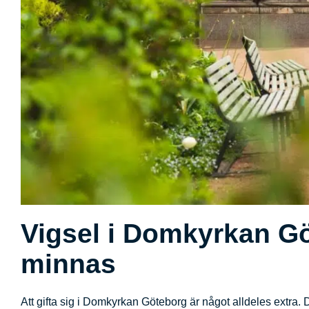
Vigsel i Domkyrkan Gö
minnas
Att gifta sig i Domkyrkan Göteborg är något alldeles extra.