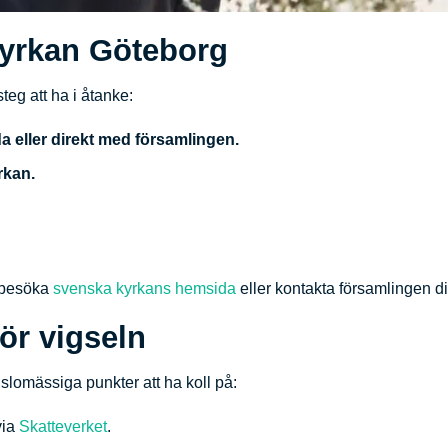
kyrkan Göteborg
teg att ha i åtanke:
 eller direkt med församlingen.
rkan.
i besöka
svenska kyrkans hemsida
eller kontakta församlingen di
för vigseln
änslomässiga punkter att ha koll på:
via
Skatteverket
.