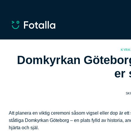
Skip
to
content
KYRK
Domkyrkan Göteborg 
er 
SK
Att planera en viktig ceremoni såsom vigsel eller dop är ett s
ståtliga Domkyrkan Göteborg – en plats fylld av historia, a
hjärta och själ.