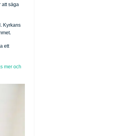
 att säga
d. Kyrkans
ummet.
a ett
s mer och