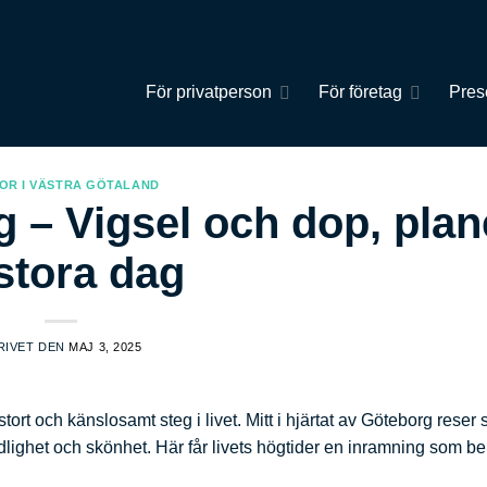
För privatperson
För företag
Pres
OR I VÄSTRA GÖTALAND
– Vigsel och dop, plan
stora dag
RIVET DEN
MAJ 3, 2025
tort och känslosamt steg i livet. Mitt i hjärtat av Göteborg reser 
ndlighet och skönhet. Här får livets högtider en inramning som b