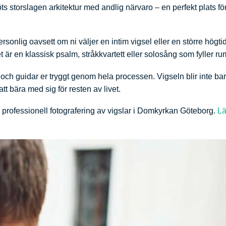
s storslagen arkitektur med andlig närvaro – en perfekt plats för
sonlig oavsett om ni väljer en intim vigsel eller en större högti
 är en klassisk psalm, stråkkvartett eller solosång som fyller r
ch guidar er tryggt genom hela processen. Vigseln blir inte bar
tt bära med sig för resten av livet.
 professionell fotografering av vigslar i Domkyrkan Göteborg.
Lä