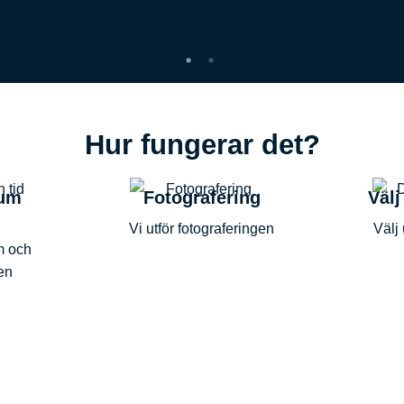
Hur fungerar det?
tum
Fotografering
Välj
Vi utför fotograferingen
Välj 
m och
gen