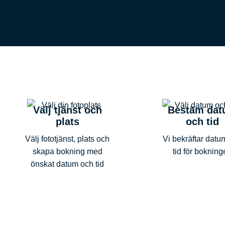
Välj tjänst och
Bestäm da
plats
och tid
Välj fototjänst, plats och
Vi bekräftar datu
skapa bokning med
tid för boknin
önskat datum och tid