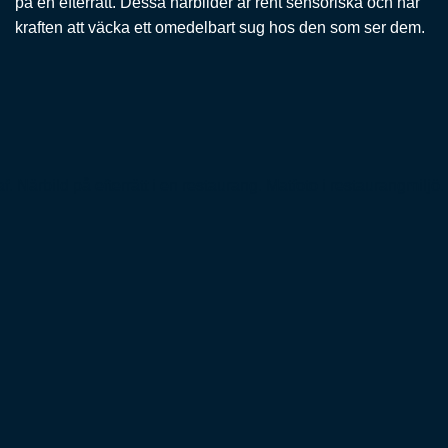
på en efterrätt. Dessa närbilder är rent sensoriska och har
kraften att väcka ett omedelbart sug hos den som ser dem.