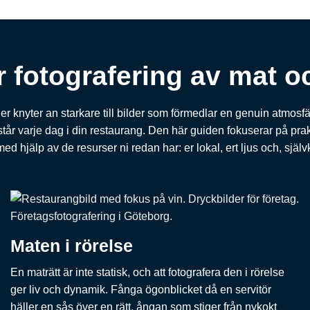
ör fotografering av mat o
knyter an starkare till bilder som förmedlar en genuin atmosfär
år varje dag i din restaurang. Den här guiden fokuserar på prakti
 med hjälp av de resurser ni redan har: er lokal, ert ljus och, självkl
Maten i rörelse
En maträtt är inte statisk, och att fotografera den i rörelse
ger liv och dynamik. Fånga ögonblicket då en servitör
häller en sås över en rätt, ångan som stiger från nykokt