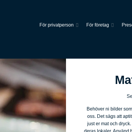
För privatperson
För företag
Pres
Ma
Se
Behöver ni bilder som
oss. Det sägs att apti
just er mat och dryck. 
deras lokaler. Använd bi