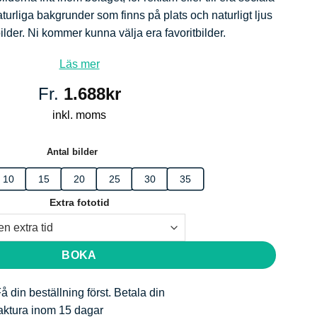
turliga bakgrunder som finns på plats och naturligt ljus
bilder. Ni kommer kunna välja era favoritbilder.
Läs mer
Fr.
1.688
kr
inkl. moms
Antal bilder
10
15
20
25
30
35
Extra fototid
BOKA
å din beställning först. Betala din
aktura inom 15 dagar