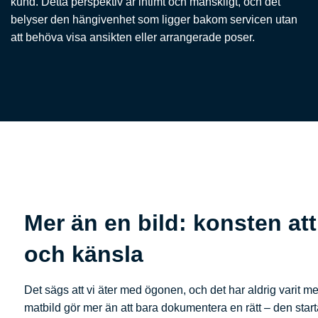
kund. Detta perspektiv är intimt och mänskligt, och det
belyser den hängivenhet som ligger bakom servicen utan
att behöva visa ansikten eller arrangerade poser.
Mer än en bild: konsten att
och känsla
Det sägs att vi äter med ögonen, och det har aldrig varit me
matbild gör mer än att bara dokumentera en rätt – den star