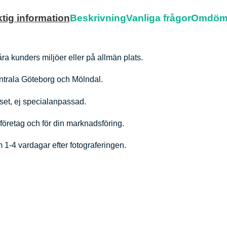
ktig information
Beskrivning
Vanliga frågor
Omdöm
våra kunders miljöer eller på allmän plats.
ntrala Göteborg och Mölndal.
riset, ej specialanpassad.
t företag och för din marknadsföring.
m 1-4 vardagar efter fotograferingen.