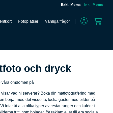
Exkl. Moms
Inkl. Moms
entkort
Fotoplatser
Vanliga frågor
tfoto och dryck
.
 våra omdömen på
 visar vad ni serverar? Boka din matfotografering med
ten börjar med det visuella, locka gäster med bilder på
Vi fotar åt alla olika typer av restauranger och kaféer i
lderna fritt inom bolaget, för reklam eller till era sociala