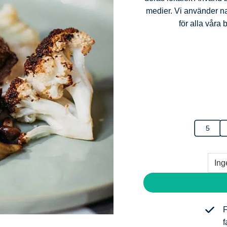
medier. Vi använder na
för alla våra 
5
F
f